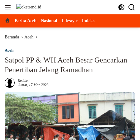
Langsung
ke
konten
Beranda
Berita Aceh
Nasional
Lifestyle
Indeks
Beranda
Aceh
Aceh
Satpol PP & WH Aceh Besar Gencarkan
Penertiban Jelang Ramadhan
Redaksi
Jumat, 17 Mar 2023