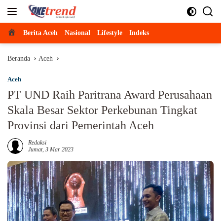
Langsung
ke
konten
Beranda
Berita Aceh
Nasional
Lifestyle
Indeks
Beranda
Aceh
Aceh
PT UND Raih Paritrana Award Perusahaan
Skala Besar Sektor Perkebunan Tingkat
Provinsi dari Pemerintah Aceh
Redaksi
Jumat, 3 Mar 2023