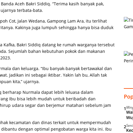
Banda Aceh Bakri Siddiq. “Terima kasih banyak pak,
ujarnya terbata-bata.
poh Cot, Jalan Wedana, Gampong Lam Ara, itu terlihat
eritanya. Kakinya juga lumpuh sehingga hanya bisa duduk
 Kafka, Bakri Siddiq datang ke rumah warganya tersebut
roda. Sejumlah bahan kebutuhan pokok dan makanan
 2023.
urmala dan keluarga. “Ibu banyak-banyak bertawakal dan
t. Jadikan ini sebagai iktibar. Yakin lah bu, Allah tak
uan kita,” ujarnya.
iq berharap Nurmala dapat lebih leluasa dalam
Pop
karang Ibu bisa lebih mudah untuk beribadah dan
hirup udara segar dan berjemur matahari sebelum jam
Min
1
Wal
Wu
n pihak kecamatan dan dinas terkait untuk mempermudah
Seni
2
dibantu dengan optimal pengobatan warga kita ini. Ibu
Ke