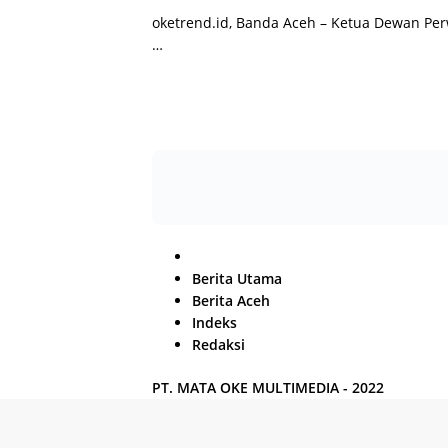
oketrend.id, Banda Aceh – Ketua Dewan Per
…
H
o
Berita Utama
m
Berita Aceh
e
Indeks
Redaksi
PT. MATA OKE MULTIMEDIA - 2022