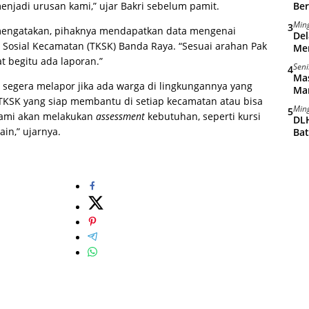
menjadi urusan kami,” ujar Bakri sebelum pamit.
Ber
Min
3
 mengatakan, pihaknya mendapatkan data mengenai
Del
 Sosial Kecamatan (TKSK) Banda Raya. “Sesuai arahan Pak
Me
at begitu ada laporan.”
Seni
4
Ma
segera melapor jika ada warga di lingkungannya yang
Man
TKSK yang siap membantu di setiap kecamatan atau bisa
Min
5
 kami akan melakukan
assessment
kebutuhan, seperti kursi
DLH
ain,” ujarnya.
Ba