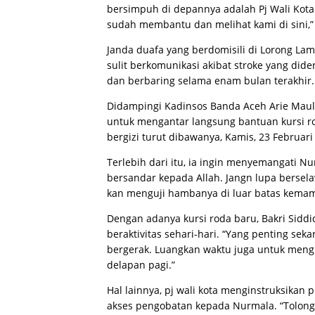
bersimpuh di depannya adalah Pj Wali Kota 
sudah membantu dan melihat kami di sini,” 
Janda duafa yang berdomisili di Lorong Lam
sulit berkomunikasi akibat stroke yang did
dan berbaring selama enam bulan terakhir.
Didampingi Kadinsos Banda Aceh Arie Maula
untuk mengantar langsung bantuan kursi 
bergizi turut dibawanya, Kamis, 23 Februari
Terlebih dari itu, ia ingin menyemangati N
bersandar kepada Allah. Jangn lupa berselawa
kan menguji hambanya di luar batas kemamp
Dengan adanya kursi roda baru, Bakri Sidd
beraktivitas sehari-hari. “Yang penting se
bergerak. Luangkan waktu juga untuk meng
delapan pagi.”
Hal lainnya, pj wali kota menginstruksika
akses pengobatan kepada Nurmala. “Tolong 