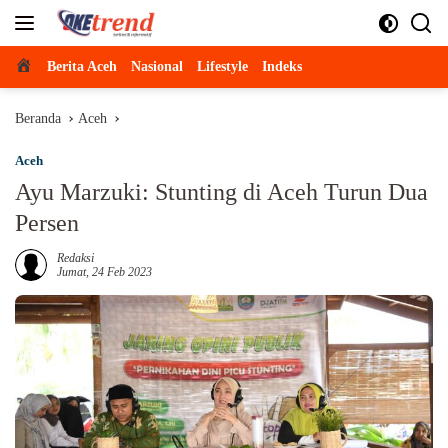
Langsung
ke
konten
Beranda
Berita Aceh
Nasional
Lifestyle
Indeks
Beranda
Aceh
Aceh
Ayu Marzuki: Stunting di Aceh Turun Dua
Persen
Redaksi
Jumat, 24 Feb 2023