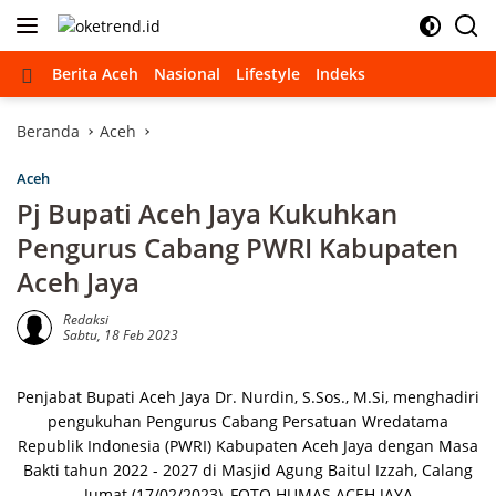
Langsung
ke
konten
Beranda
Berita Aceh
Nasional
Lifestyle
Indeks
Beranda
Aceh
Aceh
Pj Bupati Aceh Jaya Kukuhkan
Pengurus Cabang PWRI Kabupaten
Aceh Jaya
Redaksi
Sabtu, 18 Feb 2023
Penjabat Bupati Aceh Jaya Dr. Nurdin, S.Sos., M.Si, menghadiri
pengukuhan Pengurus Cabang Persatuan Wredatama
Republik Indonesia (PWRI) Kabupaten Aceh Jaya dengan Masa
Bakti tahun 2022 - 2027 di Masjid Agung Baitul Izzah, Calang
Jumat (17/02/2023), FOTO HUMAS ACEH JAYA