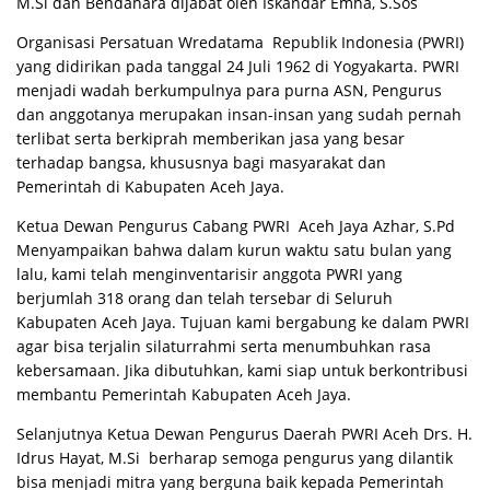
M.Si dan Bendahara dijabat oleh Iskandar Emha, S.Sos
Organisasi Persatuan Wredatama Republik Indonesia (PWRI)
yang didirikan pada tanggal 24 Juli 1962 di Yogyakarta. PWRI
menjadi wadah berkumpulnya para purna ASN, Pengurus
dan anggotanya merupakan insan-insan yang sudah pernah
terlibat serta berkiprah memberikan jasa yang besar
terhadap bangsa, khususnya bagi masyarakat dan
Pemerintah di Kabupaten Aceh Jaya.
Ketua Dewan Pengurus Cabang PWRI Aceh Jaya Azhar, S.Pd
Menyampaikan bahwa dalam kurun waktu satu bulan yang
lalu, kami telah menginventarisir anggota PWRI yang
berjumlah 318 orang dan telah tersebar di Seluruh
Kabupaten Aceh Jaya. Tujuan kami bergabung ke dalam PWRI
agar bisa terjalin silaturrahmi serta menumbuhkan rasa
kebersamaan. Jika dibutuhkan, kami siap untuk berkontribusi
membantu Pemerintah Kabupaten Aceh Jaya.
Selanjutnya Ketua Dewan Pengurus Daerah PWRI Aceh Drs. H.
Idrus Hayat, M.Si berharap semoga pengurus yang dilantik
bisa menjadi mitra yang berguna baik kepada Pemerintah