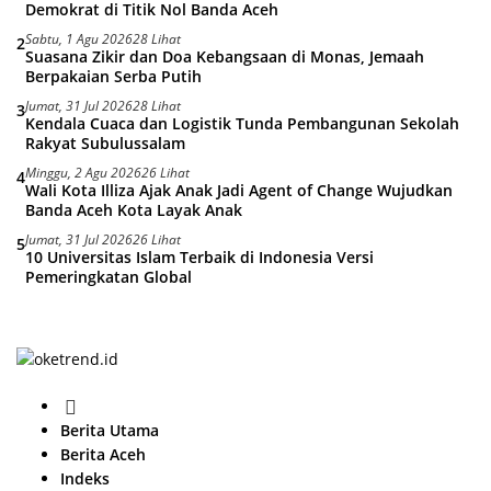
Demokrat di Titik Nol Banda Aceh
Sabtu, 1 Agu 2026
28 Lihat
2
Suasana Zikir dan Doa Kebangsaan di Monas, Jemaah
Berpakaian Serba Putih
Jumat, 31 Jul 2026
28 Lihat
3
Kendala Cuaca dan Logistik Tunda Pembangunan Sekolah
Rakyat Subulussalam
Minggu, 2 Agu 2026
26 Lihat
4
Wali Kota Illiza Ajak Anak Jadi Agent of Change Wujudkan
Banda Aceh Kota Layak Anak
Jumat, 31 Jul 2026
26 Lihat
5
10 Universitas Islam Terbaik di Indonesia Versi
Pemeringkatan Global
H
o
Berita Utama
m
Berita Aceh
e
Indeks