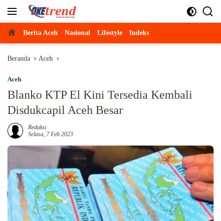
Langsung
ke
konten
Beranda
Berita Aceh
Nasional
Lifestyle
Indeks
Beranda
Aceh
Aceh
Blanko KTP El Kini Tersedia Kembali
Disdukcapil Aceh Besar
Redaksi
Selasa, 7 Feb 2023