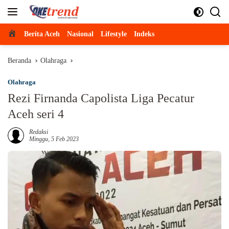
Langsung
ke
konten
Beranda
Berita Aceh
Nasional
Lifestyle
Indeks
Beranda
Olahraga
Olahraga
Rezi Firnanda Capolista Liga Pecatur
Aceh seri 4
Redaksi
Minggu, 5 Feb 2023