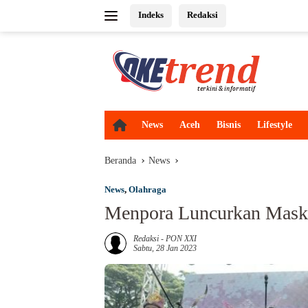
Langsung
Indeks
Redaksi
ke
konten
H
News
Aceh
Bisnis
Lifestyle
o
m
Beranda
News
e
News
,
Olahraga
Menpora Luncurkan Mas
Redaksi
-
PON XXI
Sabtu, 28 Jan 2023