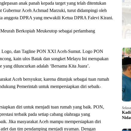
nglepasan anak panah kepada target yang telah ditentukan
t Gubernur Aceh Achmad Marzuki, turut didampingi oleh
rta anggota DPRA yang mewakili Ketua DPRA Falevi Kirani.
o Meurah Berkopiah Meukeutop sebagai perlambang
an Logo, dan Tagline PON XXI Aceh-Sumut. Logo PON
ong, kain ulos Batak dan songket Melayu Ini merupakan
e yang diluncurkan adalah ‘Bersama Kita Juara’.
akat Aceh bersyukur, karena ditunjuk sebagai tuan rumah
ukung Pemerintah untuk mempersiapkan diri sebaik-
siapkan diri untuk menjadi tuan rumah yang baik. PON,
Selas
Kadi
restasi terbaik pada setiap cabang olahraga yang
Nida
 baik. Jika masyarakat Aceh mampu mempersiapkan diri
 atlet dan tim pendamping menjadi nyaman. Dengan