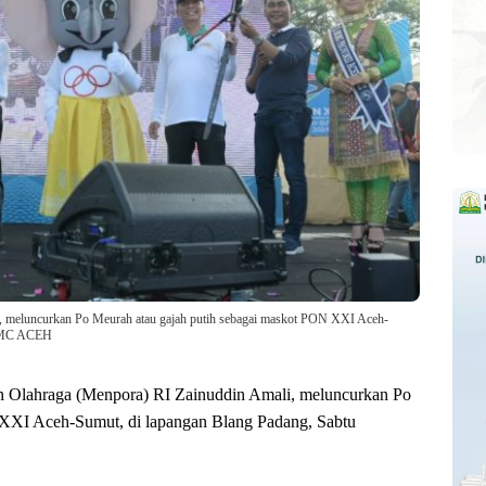
, meluncurkan Po Meurah atau gajah putih sebagai maskot PON XXI Aceh-
O/MC ACEH
n Olahraga (Menpora) RI Zainuddin Amali, meluncurkan Po
 XXI Aceh-Sumut, di lapangan Blang Padang, Sabtu