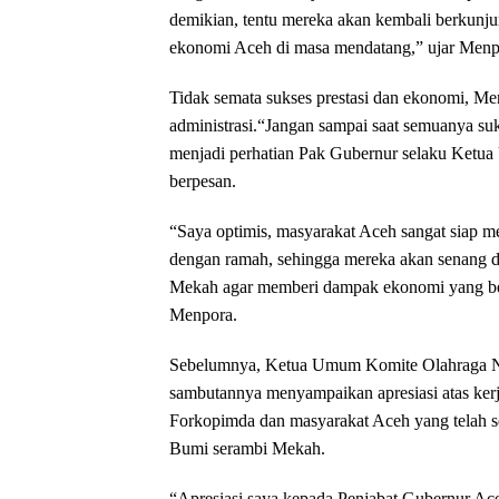
demikian, tentu mereka akan kembali berkunjun
ekonomi Aceh di masa mendatang,” ujar Menp
Tidak semata sukses prestasi dan ekonomi, M
administrasi.“Jangan sampai saat semuanya sukse
menjadi perhatian Pak Gubernur selaku Ket
berpesan.
“Saya optimis, masyarakat Aceh sangat siap m
dengan ramah, sehingga mereka akan senang 
Mekah agar memberi dampak ekonomi yang besa
Menpora.
Sebelumnya, Ketua Umum Komite Olahraga N
sambutannya menyampaikan apresiasi atas kerj
Forkopimda dan masyarakat Aceh yang telah 
Bumi serambi Mekah.
“Apresiasi saya kepada Penjabat Gubernur Ac