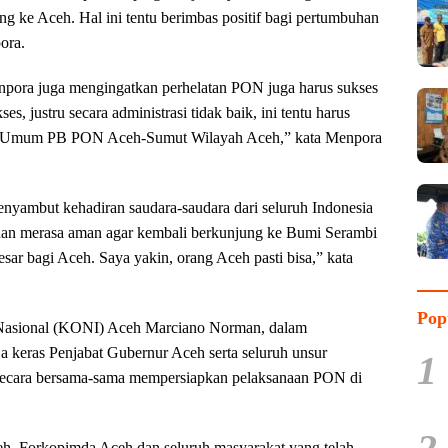
g ke Aceh. Hal ini tentu berimbas positif bagi pertumbuhan
ora.
enpora juga mengingatkan perhelatan PON juga harus sukses
s, justru secara administrasi tidak baik, ini tentu harus
ua Umum PB PON Aceh-Sumut Wilayah Aceh,” kata Menpora
enyambut kehadiran saudara-saudara dari seluruh Indonesia
dan merasa aman agar kembali berkunjung ke Bumi Serambi
r bagi Aceh. Saya yakin, orang Aceh pasti bisa,” kata
Pop
asional (KONI) Aceh Marciano Norman, dalam
a keras Penjabat Gubernur Aceh serta seluruh unsur
1
secara bersama-sama mempersiapkan pelaksanaan PON di
eh, Forkopimda Aceh dan seluruh masyarakat yang telah