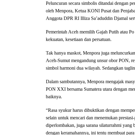
Peluncuran secara simbolis ditandai dengan pe
oleh Menpora, Ketua KONI Pusat dan Penjaba
Anggota DPR RI Illiza Sa’aduddin Djamal se
Pemerintah Aceh memilih Gajah Putih atau P
kekuatan, kesetiaan dan persatuan.
Tak hanya maskot, Menpora juga meluncurk
Aceh-Sumut mengandung unsur obor PON, renc
simbol harmoni dua wilayah. Sedangkan taglin
Dalam sambutannya, Menpora mengajak masyar
PON XXI bersama Sumatera utara dengan mend
baiknya.
“Rasa syukur harus dibuktikan dengan memper
selain untuk mencari dan menemukan prestasi-p
diperlombakan, juga sarana silaturrahmi yang
dengan keramahannya, ini tentu membuat para