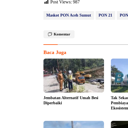
Post Views:
987
Maskot PON Aceh Sumut
PON 21
PON
Komentar
Baca Juga
Jembatan Alternatif Umah Besi
Tak Seka
Diperbaiki
Pembiaya
Ekosiste
Bersama 