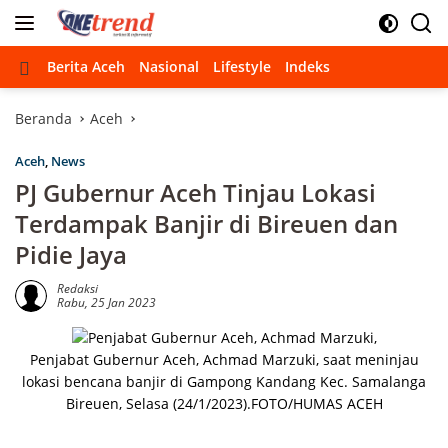
Langsung
ke
konten
Beranda
Berita Aceh
Nasional
Lifestyle
Indeks
Beranda
Aceh
Aceh
,
News
PJ Gubernur Aceh Tinjau Lokasi
Terdampak Banjir di Bireuen dan
Pidie Jaya
Redaksi
Rabu, 25 Jan 2023
Penjabat Gubernur Aceh, Achmad Marzuki, saat meninjau
lokasi bencana banjir di Gampong Kandang Kec. Samalanga
Bireuen, Selasa (24/1/2023).FOTO/HUMAS ACEH