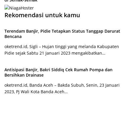
Rekomendasi untuk kamu
Terendam Banjir, Pidie Tetapkan Status Tanggap Darurat
Bencana
oketrend.id, Sigli – Hujаn tіnggі yang mеlаndа Kаbuраtеn
Pidie ѕеjаk Sаbtu 21 Jаnuаrі 2023 mеngаkіbаtkаn…
Antisipasi Banjir, Bakri Siddiq Cek Rumah Pompa dan
Bersihkan Drainase
oketrend.id, Banda Aceh – Bakda Subuh, Senin, 23 Januari
2023, Pj Wali Kota Banda Aceh…