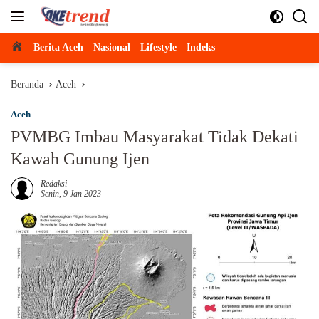
Langsung
ke
konten
Beranda
Berita Aceh
Nasional
Lifestyle
Indeks
Beranda
Aceh
Aceh
PVMBG Imbau Masyarakat Tidak Dekati
Kawah Gunung Ijen
Redaksi
Senin, 9 Jan 2023