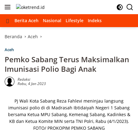
Langsung
ke
konten
Beranda
Berita Aceh
Nasional
Lifestyle
Indeks
Beranda
Aceh
Aceh
Pemko Sabang Terus Maksimalkan
Imunisasi Polio Bagi Anak
Redaksi
Rabu, 4 Jan 2023
Pj Wali Kota Sabang Reza Fahlevi meninjau langsung
imunisasi polio di di Madrasah Ibtidaiyah Negeri 1 Sabang
bersama Ketua MPU Sabang, Kemenag Sabang, Kadinkes &
KB dan Ketua Komite MIN serta TNI Polri, Rabu (4/1/2023).
FOTO/ PROKOPIM PEMKO SABANG