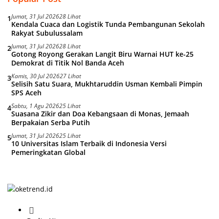
Jumat, 31 Jul 2026
28 Lihat
1
Kendala Cuaca dan Logistik Tunda Pembangunan Sekolah
Rakyat Subulussalam
Jumat, 31 Jul 2026
28 Lihat
2
Gotong Royong Gerakan Langit Biru Warnai HUT ke-25
Demokrat di Titik Nol Banda Aceh
Kamis, 30 Jul 2026
27 Lihat
3
Selisih Satu Suara, Mukhtaruddin Usman Kembali Pimpin
SPS Aceh
Sabtu, 1 Agu 2026
25 Lihat
4
Suasana Zikir dan Doa Kebangsaan di Monas, Jemaah
Berpakaian Serba Putih
Jumat, 31 Jul 2026
25 Lihat
5
10 Universitas Islam Terbaik di Indonesia Versi
Pemeringkatan Global
H