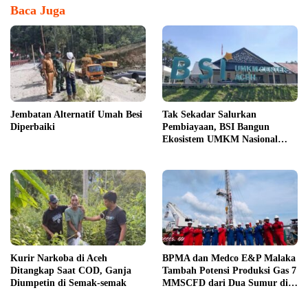
Baca Juga
Jembatan Alternatif Umah Besi
Tak Sekadar Salurkan
Diperbaiki
Pembiayaan, BSI Bangun
Ekosistem UMKM Nasional
Bersama Danantara
Kurir Narkoba di Aceh
BPMA dan Medco E&P Malaka
Ditangkap Saat COD, Ganja
Tambah Potensi Produksi Gas 7
Diumpetin di Semak-semak
MMSCFD dari Dua Sumur di
WK A