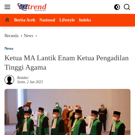
Langsung
ke
konten
Beranda
Berita Aceh
Nasional
Lifestyle
Indeks
Beranda
News
News
Ketua MA Lantik Enam Ketua Pengadilan
Tinggi Agama
Redaksi
Senin, 2 Jan 2023