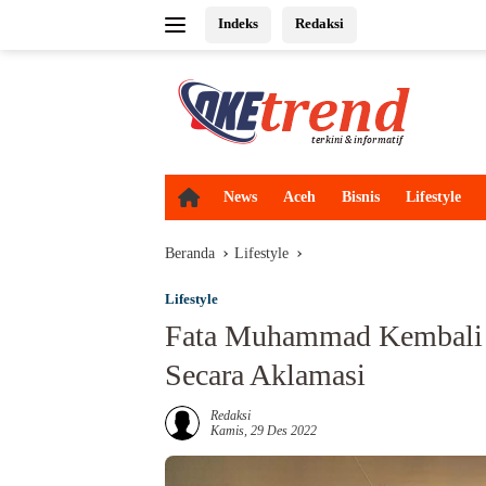
Langsung
Indeks
Redaksi
ke
konten
H
News
Aceh
Bisnis
Lifestyle
o
m
Beranda
Lifestyle
e
Lifestyle
Fata Muhammad Kembali 
Secara Aklamasi
Redaksi
Kamis, 29 Des 2022