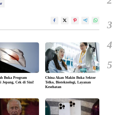
2
ar
3
4
5
ah Buka Program
China Akan Makin Buka Sektor
 Jepang, Cek di Sini!
Telko, Bioteknologi, Layanan
Kesehatan