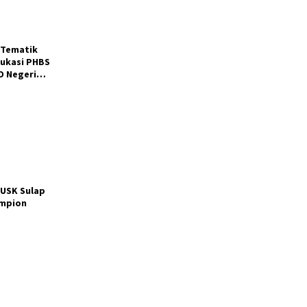
 Tematik
Edukasi PHBS
D Negeri
USK Sulap
ampion