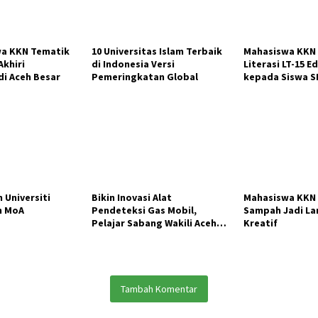
wa KKN Tematik
10 Universitas Islam Terbaik
Mahasiswa KKN
Akhiri
di Indonesia Versi
Literasi LT-15 
i Aceh Besar
Pemeringkatan Global
kepada Siswa S
Keumireu
 Universiti
Bikin Inovasi Alat
Mahasiswa KKN 
n MoA
Pendeteksi Gas Mobil,
Sampah Jadi L
Pelajar Sabang Wakili Aceh
Kreatif
ke Nasional
Tambah Komentar