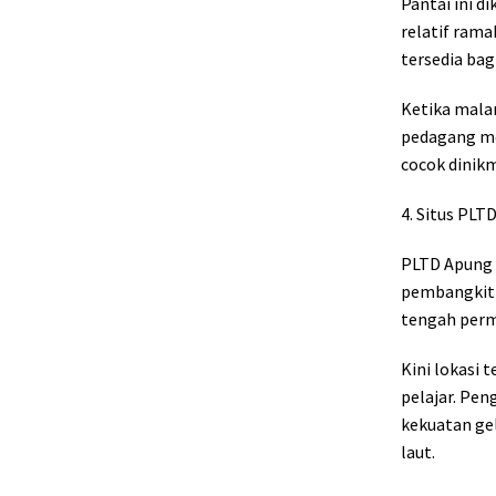
Pantai ini 
relatif rama
tersedia bag
Ketika malam
pedagang me
cocok dinik
4. Situs PLT
PLTD Apung 
pembangkit l
tengah per
Kini lokasi 
pelajar. Pen
kekuatan ge
laut.