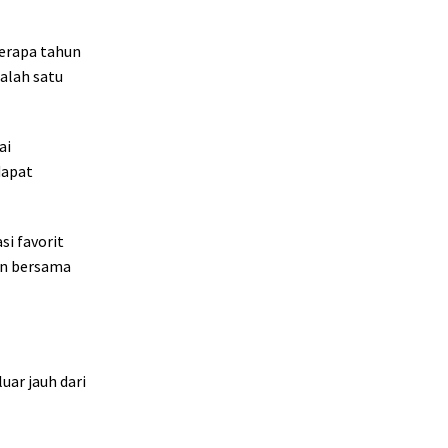
berapa tahun
salah satu
ai
dapat
si favorit
en bersama
uar jauh dari