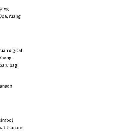
 yang
Doa, ruang
an digital
ombang.
baru bagi
canaan
simbol
aat tsunami