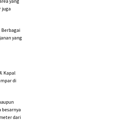
area yang
 juga
. Berbagai
janan yang
4. Kapal
ampar di
 maupun
a besarnya
meter dari