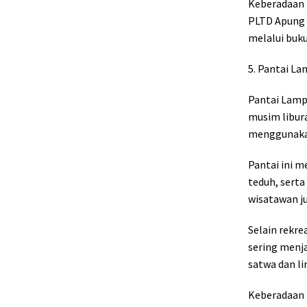
Keberadaan 
PLTD Apung 
melalui buku
5. Pantai L
Pantai Lampu
musim libura
menggunakan
Pantai ini 
teduh, sert
wisatawan ju
Selain rekre
sering menj
satwa dan li
Keberadaan 