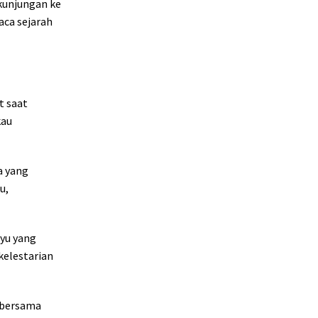
kunjungan ke
ca sejarah
t saat
kau
a yang
u,
nyu yang
kelestarian
 bersama