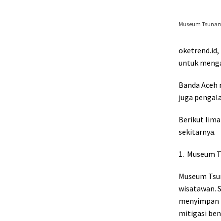
Museum Tsunami
oketrend.id,
untuk menga
Banda Aceh 
juga pengala
Berikut lima
sekitarnya.
1.
Museum T
Museum Tsun
wisatawan. S
menyimpan b
mitigasi ben