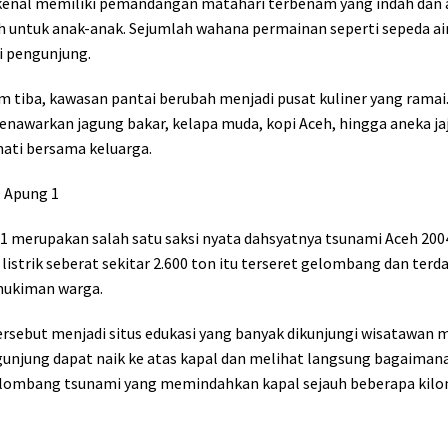
dikenal memiliki pemandangan matahari terbenam yang indah dan 
h untuk anak-anak. Sejumlah wahana permainan seperti sepeda air
i pengunjung.
 tiba, kawasan pantai berubah menjadi pusat kuliner yang ramai
nawarkan jagung bakar, kelapa muda, kopi Aceh, hingga aneka ja
mati bersama keluarga.
D Apung 1
1 merupakan salah satu saksi nyata dahsyatnya tsunami Aceh 200
istrik seberat sekitar 2.600 ton itu terseret gelombang dan terd
mukiman warga.
tersebut menjadi situs edukasi yang banyak dikunjungi wisatawan
gunjung dapat naik ke atas kapal dan melihat langsung bagaiman
lombang tsunami yang memindahkan kapal sejauh beberapa kilo