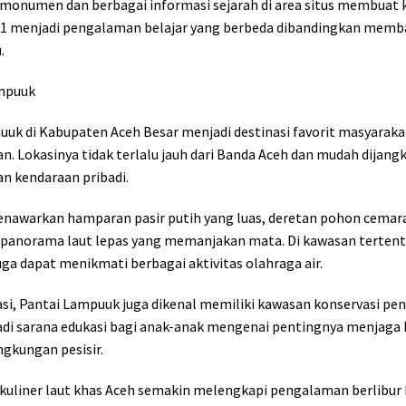
monumen dan berbagai informasi sejarah di area situs membuat 
1 menjadi pengalaman belajar yang berbeda dibandingkan memba
.
ampuuk
uk di Kabupaten Aceh Besar menjadi destinasi favorit masyaraka
n. Lokasinya tidak terlalu jauh dari Banda Aceh dan mudah dijang
 kendaraan pribadi.
menawarkan hamparan pasir putih yang luas, deretan pohon cemar
a panorama laut lepas yang memanjakan mata. Di kawasan tertent
ga dapat menikmati berbagai aktivitas olahraga air.
asi, Pantai Lampuuk juga dikenal memiliki kawasan konservasi pe
adi sarana edukasi bagi anak-anak mengenai pentingnya menjaga 
ngkungan pesisir.
kuliner laut khas Aceh semakin melengkapi pengalaman berlibur