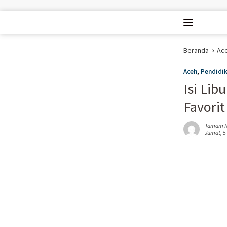
Langsung ke konten
Beranda
Ac
Aceh
,
Pendidi
Isi Lib
Favorit
Tamam R
Jumat, 5