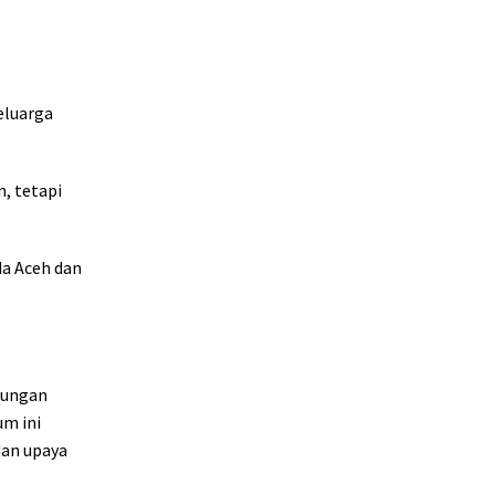
eluarga
, tetapi
da Aceh dan
jungan
um ini
dan upaya