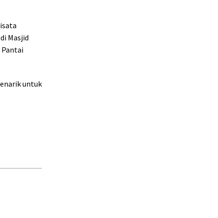
isata
di Masjid
 Pantai
enarik untuk