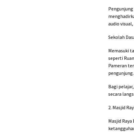
Pengunjung 
menghadirka
audio visual
Sekolah Das
Memasuki ta
seperti Ruan
Pameran temp
pengunjung.
Bagi pelaja
secara langs
2. Masjid Ra
Masjid Raya
ketangguhan