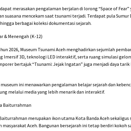
dapat merasakan pengalaman berjalan di lorong “Space of Fear”
n suasana mencekam saat tsunami terjadi. Terdapat pula Sumur 
, hingga berbagai koleksi dokumentasi sejarah.
ar & Menengah (K-12)
hun 2026, Museum Tsunami Aceh menghadirkan sejumlah pembaru
g Imersif 3D, teknologi LED interaktif, serta ruang simulasi gel
orer bertajuk “Tsunami: Jejak Ingatan” juga menjadi daya tarik 
r, museum ini menawarkan pengalaman belajar sejarah dan keben
ung melalui media yang lebih menarik dan interaktif.
ya Baiturrahman
 Baiturrahman merupakan ikon utama Kota Banda Aceh sekaligus 
 masyarakat Aceh. Bangunan bersejarah ini tetap berdiri kokoh s