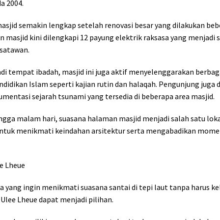
a 2004.
asjid semakin lengkap setelah renovasi besar yang dilakukan be
n masjid kini dilengkapi 12 payung elektrik raksasa yang menjadi 
isatawan.
di tempat ibadah, masjid ini juga aktif menyelenggarakan berbag
ndidikan
Islam seperti kajian rutin dan halaqah. Pengunjung juga 
mentasi sejarah tsunami yang tersedia di beberapa area masjid.
ngga malam hari, suasana halaman masjid menjadi salah satu loka
ntuk menikmati keindahan arsitektur serta mengabadikan mom
ee Lheue
a yang ingin menikmati suasana santai di tepi laut tanpa harus kel
 Ulee Lheue dapat menjadi pilihan.