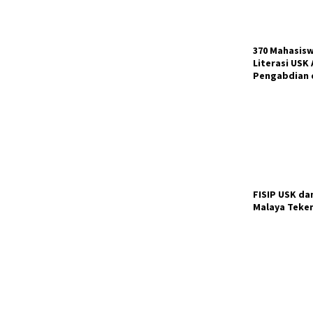
370 Mahasis
Literasi USK 
Pengabdian d
FISIP USK dan
Malaya Teke