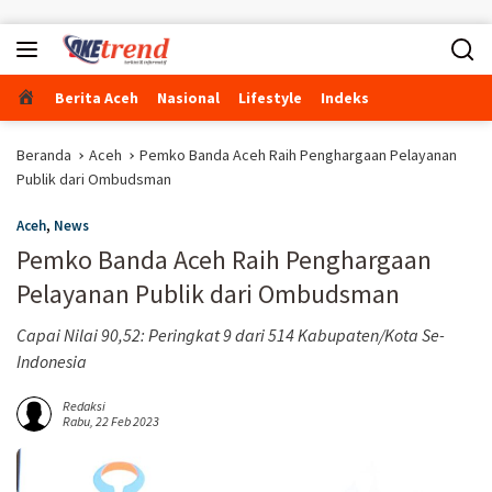
Langsung ke konten
Beranda
Berita Aceh
Nasional
Lifestyle
Indeks
Beranda
Aceh
Pemko Banda Aceh Raih Penghargaan Pelayanan
Publik dari Ombudsman
Aceh
,
News
Pemko Banda Aceh Raih Penghargaan
Pelayanan Publik dari Ombudsman
Capai Nilai 90,52: Peringkat 9 dari 514 Kabupaten/Kota Se-
Indonesia
Redaksi
Rabu, 22 Feb 2023