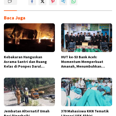
Baca Juga
Kebakaran Hanguskan
HUT ke-53 Bank Aceh:
Asrama Santri dan Ruang
Momentum Memperkuat
Kelas di Ponpes Darul
Amanah, Menumbuhkan
Mukhlasin Asholihin Agara
Keberkahan Bagi Aceh
Jembatan Alternatif Umah
370 Mahasiswa KKN Tematik
Besi Diperbaiki
Literasi USK Akhiri